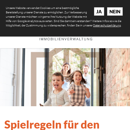
Unsere Website verwendet Cookies um eine bestmögliche
JA
NEIN
Bereitstellung unserer Dienste zu ermöglichen. Zur Verbesserung
unserer Dienste möchten wir gerne Ihre Nutzung der Website mit
Hilfe von Google Analytics auswerten. Sind Sie damit einverstanden? Weitere Infos sowie die
Möglichkeit, der Zustimmung zu widersprechen, finden Sie in unserer
Datenschutzerklärung
.
Spielregeln für den