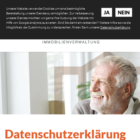
Unsere Website verwendet Cookies um eine bestmögliche
JA
NEIN
Bereitstellung unserer Dienste zu ermöglichen. Zur Verbesserung
unserer Dienste möchten wir gerne Ihre Nutzung der Website mit
Hilfe von Google Analytics auswerten. Sind Sie damit einverstanden? Weitere Infos sowie die
Möglichkeit, der Zustimmung zu widersprechen, finden Sie in unserer
Datenschutzerklärung
.
Datenschutzerklärung