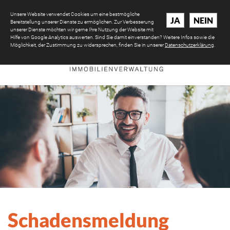
Unsere Website verwendet Cookies um eine bestmögliche
JA
NEIN
Bereitstellung unserer Dienste zu ermöglichen. Zur Verbesserung
unserer Dienste möchten wir gerne Ihre Nutzung der Website mit
Hilfe von Google Analytics auswerten. Sind Sie damit einverstanden? Weitere Infos sowie die
Möglichkeit, der Zustimmung zu widersprechen, finden Sie in unserer
Datenschutzerklärung
.
Schadensmeldung