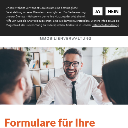
Unsere Website verwendet Cookies um eine bestmögliche
JA
NEIN
Bereitstellung unserer Dienste zu ermöglichen. Zur Verbesserung
unserer Dienste möchten wir gerne Ihre Nutzung der Website mit
Hilfe von Google Analytics auswerten. Sind Sie damit einverstanden? Weitere Infos sowie die
Möglichkeit, der Zustimmung zu widersprechen, finden Sie in unserer
Datenschutzerklärung
.
Formulare für Ihre