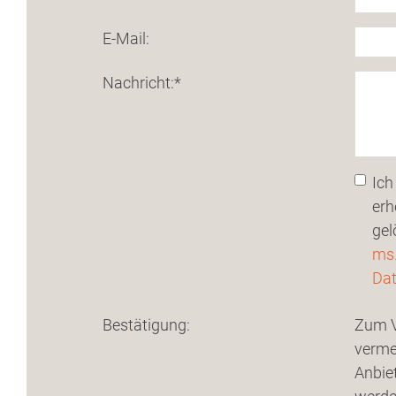
E-Mail:
Nachricht:
*
Ich
erh
gel
ms
Dat
Bestätigung:
Zum V
verme
Anbiet