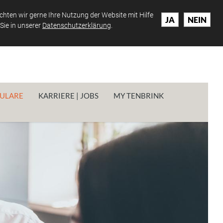
hten wir gerne Ihre Nutzung der Website mit Hilfe
JA
NEIN
Sie in unserer
Datenschutzerklärung
.
ULARE
KARRIERE | JOBS
MY TENBRINK