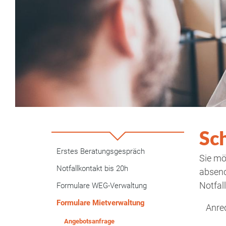
Sc
Erstes Beratungsgespräch
Sie mö
Notfallkontakt bis 20h
absend
Notfal
Formulare WEG-Verwaltung
Formulare Mietverwaltung
Anre
Angebotsanfrage