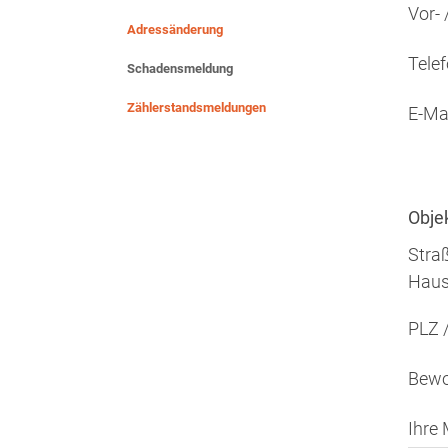
Vor-
Adressänderung
Tele
Schadensmeldung
Zählerstandsmeldungen
E-Ma
Obje
Straß
Hau
PLZ /
Bewo
Ihre 