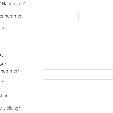
 / Nachname
*
fonnummer
il
*
kt
e /
snummer
*
 Ort
hner
Mitteilung
*