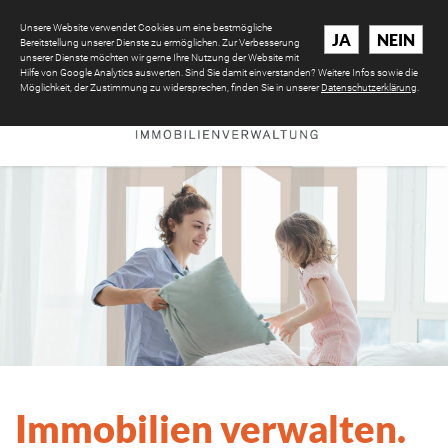
Unsere Website verwendet Cookies um eine bestmögliche
JA
NEIN
Bereitstellung unserer Dienste zu ermöglichen. Zur Verbesserung
unserer Dienste möchten wir gerne Ihre Nutzung der Website mit
Hilfe von Google Analytics auswerten. Sind Sie damit einverstanden? Weitere Infos sowie die
Möglichkeit, der Zustimmung zu widersprechen, finden Sie in unserer
Datenschutzerklärung
.
Immobilien verwalten.