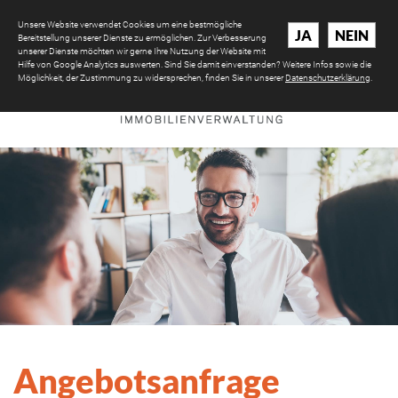
Unsere Website verwendet Cookies um eine bestmögliche
JA
NEIN
Bereitstellung unserer Dienste zu ermöglichen. Zur Verbesserung
unserer Dienste möchten wir gerne Ihre Nutzung der Website mit
Hilfe von Google Analytics auswerten. Sind Sie damit einverstanden? Weitere Infos sowie die
Möglichkeit, der Zustimmung zu widersprechen, finden Sie in unserer
Datenschutzerklärung
.
Angebotsanfrage