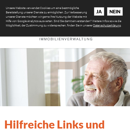
Unsere Website verwendet Cookies um eine bestmögliche
JA
NEIN
Bereitstellung unserer Dienste zu ermöglichen. Zur Verbesserung
unserer Dienste möchten wir gerne Ihre Nutzung der Website mit
Hilfe von Google Analytics auswerten. Sind Sie damit einverstanden? Weitere Infos sowie die
Möglichkeit, der Zustimmung zu widersprechen, finden Sie in unserer
Datenschutzerklärung
.
Hilfreiche Links und